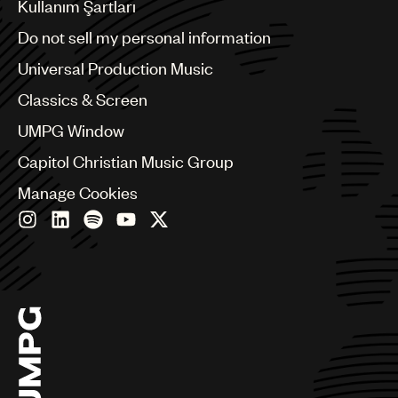
Benelux
Kullanım Şartları
Brazil
Do not sell my personal information
Bulgaria
Canada
Universal Production Music
Chile
Classics & Screen
China
Colombia
UMPG Window
Croatia
Capitol Christian Music Group
Czech Republic
France
Manage Cookies
Georgia
Germany
Greece
Hong Kong
Hungary
India
Indonesia
Israel
Italy
Japan