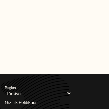
olarak web işaretçileri internet sayfalarında, reklamlarda ve e-
postalarda gömülüdür. Biz veya üçüncü taraf iş ortaklarımız; web
işaretçileri aracılığıyla toplanan bilgileri, sizin hakkınızda
topladığımız diğer bilgilerle birleştirebiliriz.
Çerezlerin ve diğer takip teknolojilerini devre dışı bırakılmasına
ilişkin yukarıda yapılan açıklamalara ek olarak;
Network
Advertising Initiative
,
Digital Advertising Alliance
veya
European
Interactive Digital Advertising Alliance
tarafından işletilen web
sitelerini ziyaret ederek, katılımcı reklam ağlarından, kitle
segmenti sağlayıcılarından (audience segment providers),
reklam sunucusu sağlayıcılarından ve diğer hizmet
sağlayıcılardan hedeflenmiş reklamlar almayı devre dışı
bırakabilirsiniz.
Region
Argentina
Gizlilik Politikası
Australia & New Zealand