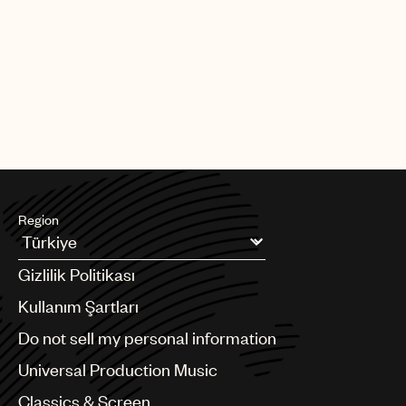
Region
Argentina
Gizlilik Politikası
Australia & New Zealand
Benelux
Kullanım Şartları
Brazil
Do not sell my personal information
Bulgaria
Canada
Universal Production Music
Chile
Classics & Screen