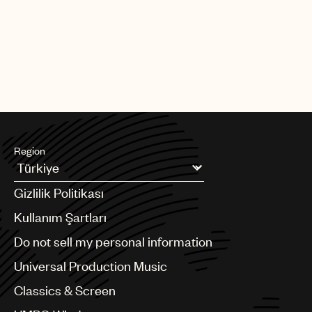
Region
Argentina
Gizlilik Politikası
Australia & New Zealand
Benelux
Kullanım Şartları
Brazil
Do not sell my personal information
Bulgaria
Canada
Universal Production Music
Chile
Classics & Screen
China