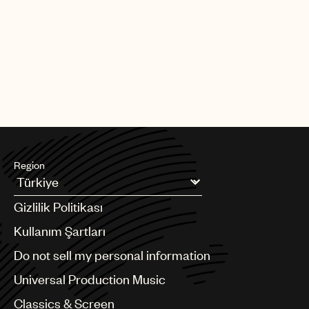
Region
Argentina
Gizlilik Politikası
Australia & New Zealand
Benelux
Kullanım Şartları
Brazil
Do not sell my personal information
Bulgaria
Canada
Universal Production Music
Chile
Classics & Screen