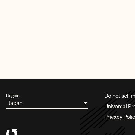
一般のお問い合わせ
楽曲使用以外のお問い合わせはこちらにお願
umpjapan_info@umusic.com
個人情報の取り扱い
についてご確認、ご同意
あらかじめ[@umusic.com]からのメール
Do not sell 
Region
Universal Pr
Argentina
Privacy Poli
Australia & New Zealand
Benelux
Brazil