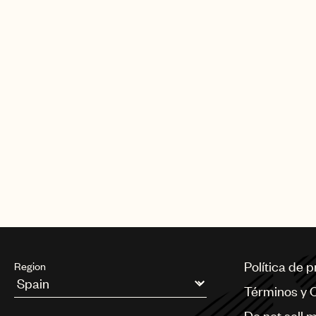
Política de 
Region
Términos y 
Argentina
Do not sell 