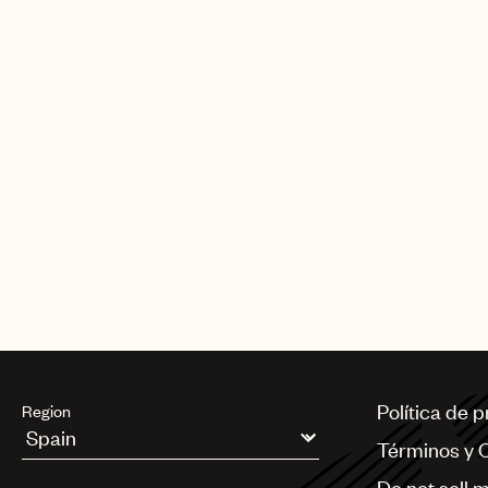
Política de 
Region
Términos y 
Argentina
Do not sell 