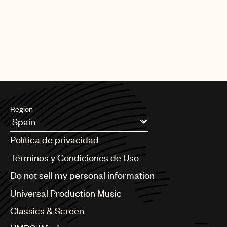
Region
Argentina
Política de privacidad
Australia & New Zealand
Benelux
Términos y Condiciones de Uso
Brazil
Do not sell my personal information
Bulgaria
Canada
Universal Production Music
Chile
Classics & Screen
China
Colombia