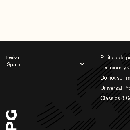
Política de 
Region
Términos y 
Argentina
Do not sell 
Australia & New Zealand
Benelux
Universal Pr
Brazil
Bulgaria
Classics & 
Canada
Chile
China
Colombia