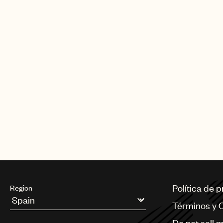
Política de 
Region
Términos y 
Argentina
Do not sell 