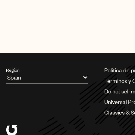
Política de 
Region
Términos y 
Argentina
Do not sell 
Australia & New Zealand
Benelux
Universal Pr
Brazil
Bulgaria
Classics & 
Canada
Chile
China