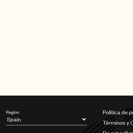
Política de 
Region
Términos y 
Argentina
Do not sell 