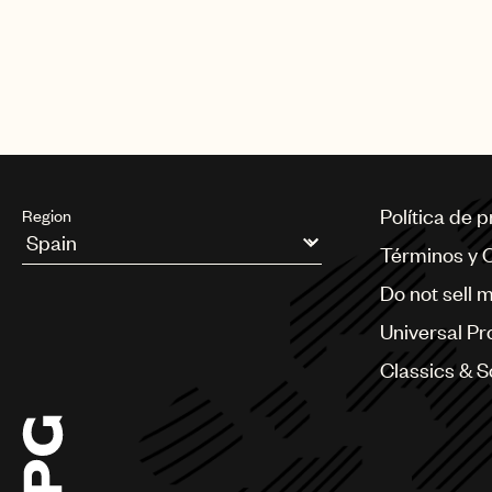
Política de 
Region
Términos y 
Argentina
Do not sell 
Australia & New Zealand
Benelux
Universal Pr
Brazil
Bulgaria
Classics & 
Canada
Chile
China
Colombia