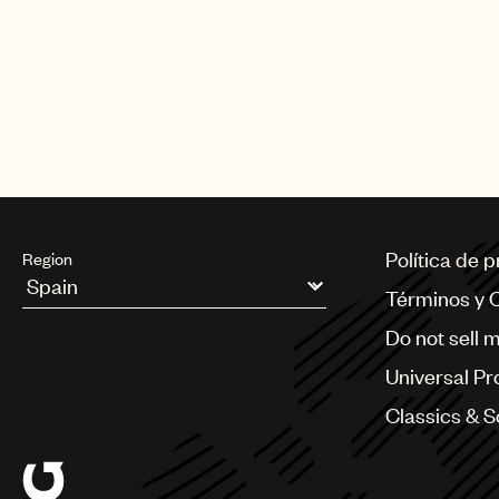
Política de 
Region
Términos y 
Argentina
Do not sell 
Australia & New Zealand
Benelux
Universal Pr
Brazil
Bulgaria
Classics & 
Canada
Chile
China