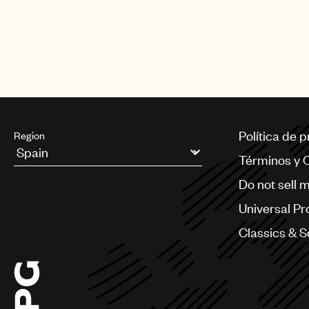
Política de 
Region
Términos y 
Argentina
Do not sell 
Australia & New Zealand
Benelux
Universal Pr
Brazil
Bulgaria
Classics & 
Canada
Chile
China
Colombia