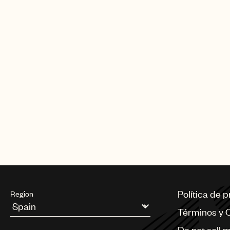
Política de 
Region
Términos y 
Argentina
Do not sell 