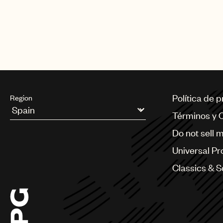
Política de 
Region
Términos y 
Argentina
Do not sell 
Australia & New Zealand
Benelux
Universal Pr
Brazil
Bulgaria
Classics & 
Canada
Chile
China
Colombia