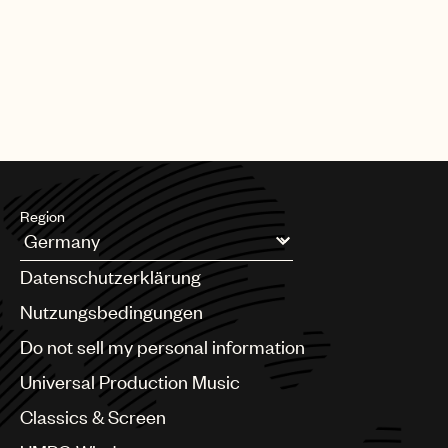
Region
Argentina
Datenschutzerklärung
Australia & New Zealand
Benelux
Nutzungsbedingungen
Brazil
Do not sell my personal information
Bulgaria
Canada
Universal Production Music
Chile
Classics & Screen
China