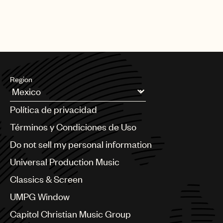
Ciudad de México
leslie.hernandez@umusic.com
Region
Argentina
Política de privacidad
Australia & New Zealand
Benelux
Términos y Condiciones de Uso
Brazil
Do not sell my personal information
Bulgaria
Canada
Universal Production Music
Chile
Classics & Screen
China
Colombia
UMPG Window
Croatia
Capitol Christian Music Group
Czech Republic