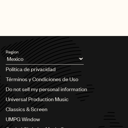
Region
Argentina
Política de privacidad
Australia & New Zealand
Benelux
Términos y Condiciones de Uso
Brazil
Do not sell my personal information
Bulgaria
Canada
Universal Production Music
Chile
Classics & Screen
China
Colombia
UMPG Window
Croatia