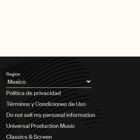
Region
Argentina
Política de privacidad
Australia & New Zealand
Benelux
Términos y Condiciones de Uso
Brazil
Do not sell my personal information
Bulgaria
Canada
Universal Production Music
Chile
Classics & Screen
China